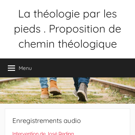
La théologie par les
pieds . Proposition de
chemin théologique
Proposition
de
Menu
chemin
théologique
Enregistrements audio
Intervention de José Reding