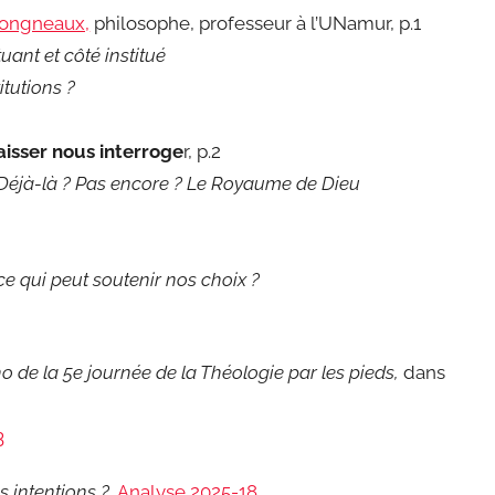
Longneaux,
philosophe, professeur à l’UNamur, p.1
tuant et côté institué
itutions ?
laisser nous interroge
r, p.2
: Déjà-là ? Pas encore ? Le Royaume de Dieu
ce qui peut soutenir nos choix ?
ho de la 5e journée de la Théologie par les pieds,
dans
3
s intentions ?
,
Analyse 2025-18.