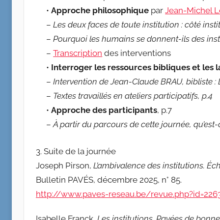
•
Approche philosophique
par
Jean-Michel 
–
Les deux faces de toute institution : côté insti
–
Pourquoi les humains se donnent-ils des inst
–
Transcription
des interventions
•
Interroger les ressources bibliques et les 
–
Intervention de Jean-Claude BRAU, bibliste 
–
Textes travaillés en ateliers participatifs, p.4
•
Approche des participants
, p.7
–
À partir du parcours de cette journée, qu’est-
3. Suite de la journée
Joseph Pirson,
L’ambivalence des institutions. Éc
Bulletin PAVÉS, décembre 2025, n° 85.
http://www.paves-reseau.be/revue.php?id=226
Isabelle Franck,
Les institutions. Pavées de bonne