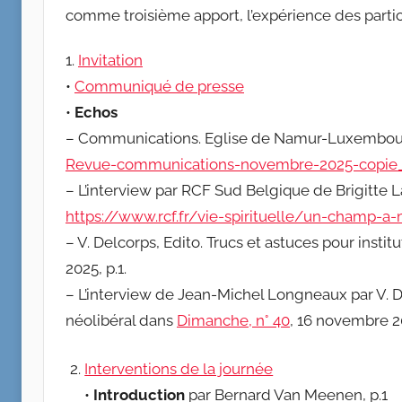
comme troisième apport, l’expérience des part
1.
Invitation
•
Communiqué de presse
•
Echos
– Communications. Eglise de Namur-Luxembourg
Revue-communications-novembre-2025-copie
– L’interview par RCF Sud Belgique de Brigitte 
https://www.rcf.fr/vie-spirituelle/un-champ-a
– V. Delcorps, Edito. Trucs et astuces pour insti
2025, p.1.
– L’interview de Jean-Michel Longneaux par V. D
néolibéral dans
Dimanche, n° 40
, 16 novembre 20
Interventions de la journée
•
Introduction
par Bernard Van Meenen, p.1