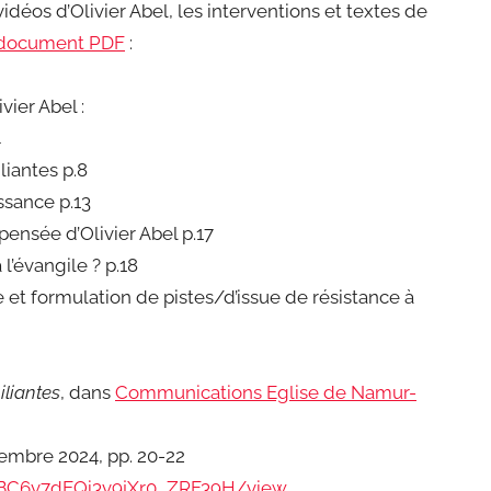
éos d’Olivier Abel, les interventions et textes de
 document PDF
:
vier Abel :
4
liantes p.8
ssance p.13
pensée d’Olivier Abel p.17
 l’évangile ? p.18
e et formulation de pistes/d’issue de résistance à
iliantes
, dans
Communications Eglise de Namur-
cembre 2024, pp. 20-22
EyBC6v7dEQi3v9jXr0_ZRF39H/view