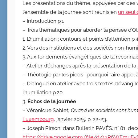
Les présentations du thème, appuyées par des vid
l’ensemble de la journée sont réunis en
un seul
– Introduction p.1
– Trois thématiques pour aborder la pensée d’Oli
1. L’humiliation : contours et points d’attention p.
2. Vers des institutions et des sociétés non-humi
3. Aux fondements évangéliques de la reconnai
– Atelier d’échanges après la présentation de la 
– Théologie par les pieds : pourquoi faire appel à
– Dialogue en atelier avec trois textes d’évangil
l’humiliation p.20
3.
Échos de la journée
– Véronique Soblet
, Quand les sociétés sont hum
Luxembourg
, janvier 2025, p. 22-23.
– Joseph Pirson, dans Bulletin PAVÉS, n° 81, dé
https://drive.google.com/file/d/13P6WEmu