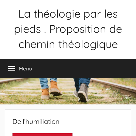
La théologie par les
pieds . Proposition de
chemin théologique
Proposition
de
Menu
chemin
théologique
De l’humiliation