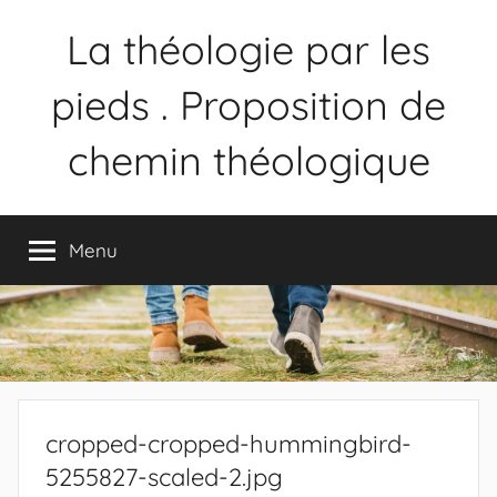
La théologie par les
pieds . Proposition de
chemin théologique
Proposition
de
Menu
chemin
théologique
cropped-cropped-hummingbird-
5255827-scaled-2.jpg