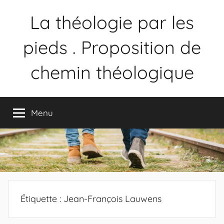
La théologie par les
pieds . Proposition de
chemin théologique
Proposition
de
Menu
chemin
théologique
Étiquette :
Jean-François Lauwens