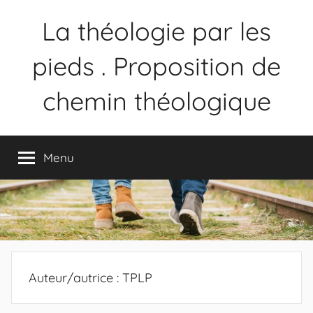
La théologie par les
pieds . Proposition de
chemin théologique
Proposition
de
Menu
chemin
théologique
Auteur/autrice :
TPLP